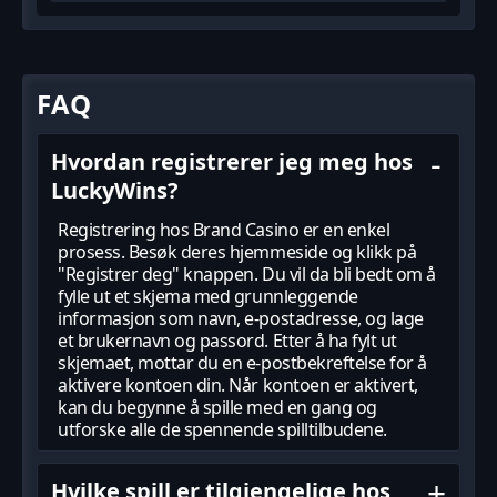
FAQ
Hvordan registrerer jeg meg hos
LuckyWins?
Registrering hos Brand Casino er en enkel
prosess. Besøk deres hjemmeside og klikk på
"Registrer deg" knappen. Du vil da bli bedt om å
fylle ut et skjema med grunnleggende
informasjon som navn, e-postadresse, og lage
et brukernavn og passord. Etter å ha fylt ut
skjemaet, mottar du en e-postbekreftelse for å
aktivere kontoen din. Når kontoen er aktivert,
kan du begynne å spille med en gang og
utforske alle de spennende spilltilbudene.
Hvilke spill er tilgjengelige hos