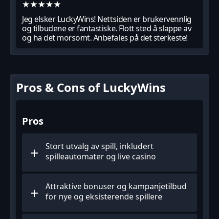
★
★
★
★
★
Jeg elsker LuckyWins! Nettsiden er brukervennlig
og tilbudene er fantastiske. Flott sted å slappe av
og ha det morsomt. Anbefales på det sterkeste!
Pros & Cons of LuckyWins
Pros
Stort utvalg av spill, inkludert
spilleautomater og live casino
Attraktive bonuser og kampanjetilbud
for nye og eksisterende spillere