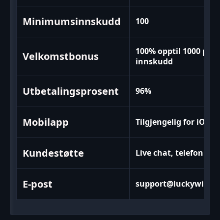
Minimumsinnskudd
100
100% opptil 1000 på f
Velkomstbonus
innskudd
Utbetalingsprosent
96%
Mobilapp
Tilgjengelig for iOS 
Kundestøtte
Live chat, telefon og 
E-post
support@luckywins.