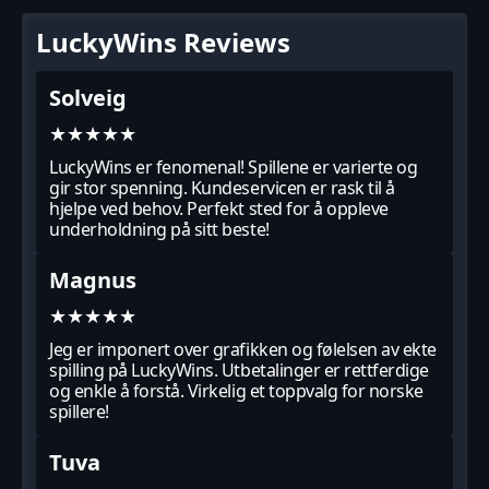
LuckyWins Reviews
Solveig
★
★
★
★
★
LuckyWins er fenomenal! Spillene er varierte og
gir stor spenning. Kundeservicen er rask til å
hjelpe ved behov. Perfekt sted for å oppleve
underholdning på sitt beste!
Magnus
★
★
★
★
★
Jeg er imponert over grafikken og følelsen av ekte
spilling på LuckyWins. Utbetalinger er rettferdige
og enkle å forstå. Virkelig et toppvalg for norske
spillere!
Tuva