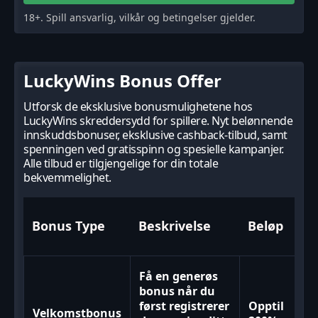
18+. Spill ansvarlig, vilkår og betingelser gjelder.
LuckyWins Bonus Offer
Utforsk de eksklusive bonusmulighetene hos
LuckyWins skreddersydd for spillere. Nyt belønnende
innskuddsbonuser, eksklusive cashback-tilbud, samt
spenningen ved gratisspinn og spesielle kampanjer.
Alle tilbud er tilgjengelige for din totale
bekvemmelighet.
Bonus Type
Beskrivelse
Beløp
Få en generøs
bonus når du
først registrerer
Opptil
Velkomstbonus