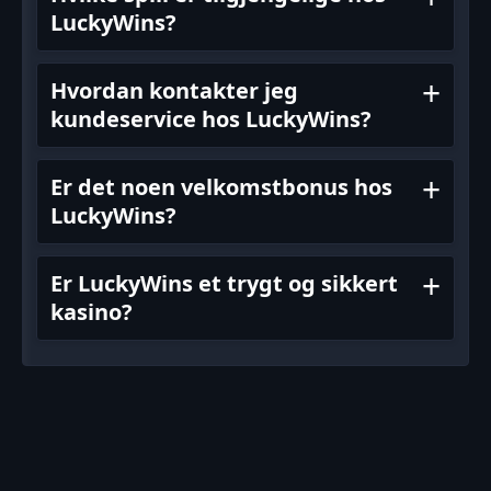
LuckyWins?
Hvordan kontakter jeg
kundeservice hos LuckyWins?
Er det noen velkomstbonus hos
LuckyWins?
Er LuckyWins et trygt og sikkert
kasino?