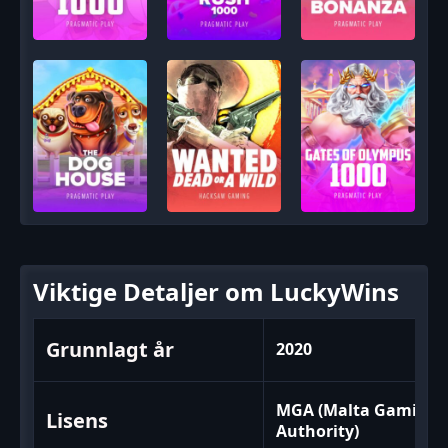
Viktige Detaljer om LuckyWins
Grunnlagt år
2020
MGA (Malta Gaming
Lisens
Authority)